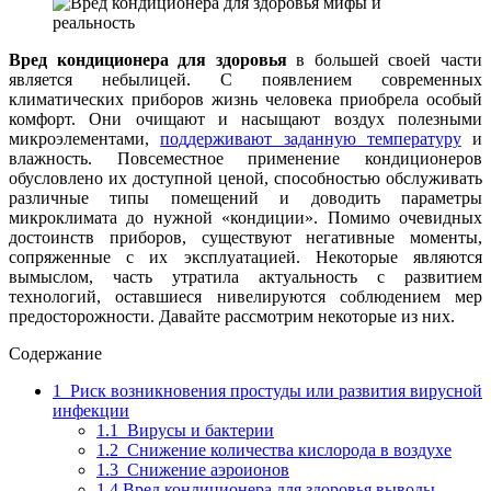
Вред кондиционера для здоровья
в большей своей части
является небылицей. С появлением современных
климатических приборов жизнь человека приобрела особый
комфорт.
Они очищают и насыщают воздух полезными
микроэлементами,
поддерживают заданную температуру
и
влажность. Повсеместное применение кондиционеров
обусловлено их доступной ценой, способностью обслуживать
различные типы помещений и доводить параметры
микроклимата до нужной «кондиции». Помимо очевидных
достоинств приборов, существуют негативные моменты,
сопряженные с их эксплуатацией. Некоторые являются
вымыслом, часть утратила актуальность с развитием
технологий, оставшиеся нивелируются соблюдением мер
предосторожности. Давайте рассмотрим некоторые из них.
Содержание
1
Риск возникновения простуды или развития вирусной
инфекции
1.1
Вирусы и бактерии
1.2
Снижение количества кислорода в воздухе
1.3
Снижение аэроионов
1.4
Вред кондиционера для здоровья выводы