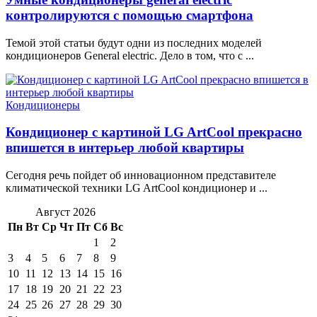
контролируются с помощью смартфона
Темой этой статьи будут одни из последних моделей
кондиционеров General electric. Дело в том, что с ...
Кондиционеры
Кондиционер с картиной LG ArtCool прекрасно
впишется в интерьер любой квартиры
Сегодня речь пойдет об инновационном представителе
климатической техники LG ArtCool кондиционер и ...
Август 2026
Пн
Вт
Ср
Чт
Пт
Сб
Вс
1
2
3
4
5
6
7
8
9
10
11
12
13
14
15
16
17
18
19
20
21
22
23
24
25
26
27
28
29
30