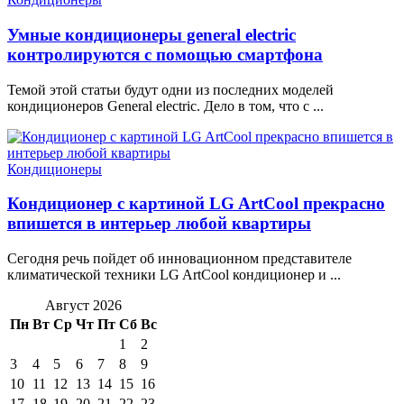
Умные кондиционеры general electric
контролируются с помощью смартфона
Темой этой статьи будут одни из последних моделей
кондиционеров General electric. Дело в том, что с ...
Кондиционеры
Кондиционер с картиной LG ArtCool прекрасно
впишется в интерьер любой квартиры
Сегодня речь пойдет об инновационном представителе
климатической техники LG ArtCool кондиционер и ...
Август 2026
Пн
Вт
Ср
Чт
Пт
Сб
Вс
1
2
3
4
5
6
7
8
9
10
11
12
13
14
15
16
17
18
19
20
21
22
23