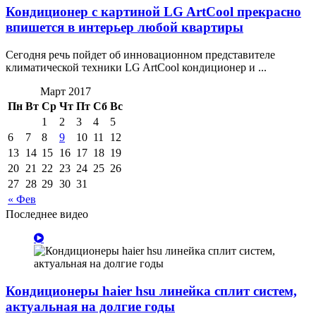
Кондиционер с картиной LG ArtCool прекрасно
впишется в интерьер любой квартиры
Сегодня речь пойдет об инновационном представителе
климатической техники LG ArtCool кондиционер и ...
Март 2017
Пн
Вт
Ср
Чт
Пт
Сб
Вс
1
2
3
4
5
6
7
8
9
10
11
12
13
14
15
16
17
18
19
20
21
22
23
24
25
26
27
28
29
30
31
« Фев
Последнее видео
Кондиционеры haier hsu линейка сплит систем,
актуальная на долгие годы