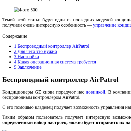
Темой этой статьи будут одни из последних моделей кондицио
получили очень интересную особенность —
управление конди
Содержание
1
Беспроводный контроллер AirPatrol
2
Для чего это нужно
3
Настройка
4
Какая операционная система требуется
5
Заключение
Беспроводный контроллер AirPatrol
Кондиционеры GE снова порадуют нас
новинкой
. В компани
беспроводным контроллером AirPatrol.
С его помощью владелец получает возможность управления на
Таким образом пользователь получает интересную возможн
определенный набор настроек, можно будет отправить их н