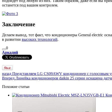
подойдет под любую из них. Таким образом, даже если вы при
останется под вашим контролем.
Заключение
Делаем вывод, тот факт, что кондиционеры General electric 
в развитии
высоких технологий
.
0
Аркадий
назад
Представляем LG CS09AWV кондиционер с голосовым у
Вперед
Линейка кондиционеров daikin 25 серии оснащена дат
Похожие статьи
Кон