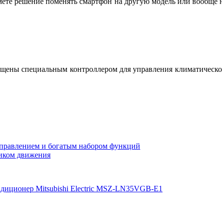
мете решение поменять смартфон на другую модель или вообще н
оснащены специальным контроллером для управления климатическ
правлением и богатым набором функций
чиком движения
диционер Mitsubishi Electric MSZ-LN35VGB-E1