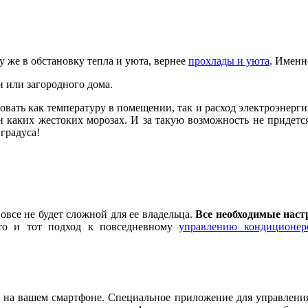
у же в обстановку тепла и уюта, вернее
прохлады и уюта
. Именн
и или загородного дома.
овать как температуру в помещении, так и расход электроэнерги
и каких жестоких морозах. И за такую возможность не придетс
градуса!
овсе не будет сложной для ее владельца.
Все необходимые нас
сто и тот подход к повседневному
управлению кондиционер
 на вашем смартфоне. Специальное приложение для управления а