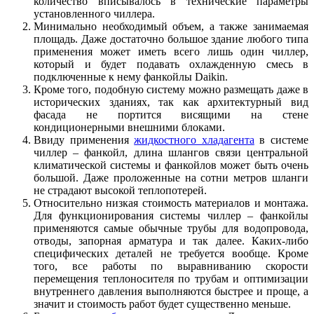
количество вписывалось в технические параметры
установленного чиллера.
Минимально необходимый объем, а также занимаемая
площадь. Даже достаточно большое здание любого типа
применения может иметь всего лишь один чиллер,
который и будет подавать охлажденную смесь в
подключенные к нему фанкойлы Daikin.
Кроме того, подобную систему можно размещать даже в
исторических зданиях, так как архитектурный вид
фасада не портится висящими на стене
кондиционерными внешними блоками.
Ввиду применения
жидкостного хладагента
в системе
чиллер – фанкойл, длина шлангов связи центральной
климатической системы и фанкойлов может быть очень
большой. Даже проложенные на сотни метров шланги
не страдают высокой теплопотерей.
Относительно низкая стоимость материалов и монтажа.
Для функционирования системы чиллер – фанкойлы
применяются самые обычные трубы для водопровода,
отводы, запорная арматура и так далее. Каких-либо
специфических деталей не требуется вообще. Кроме
того, все работы по выравниванию скорости
перемещения теплоносителя по трубам и оптимизации
внутреннего давления выполняются быстрее и проще, а
значит и стоимость работ будет существенно меньше.