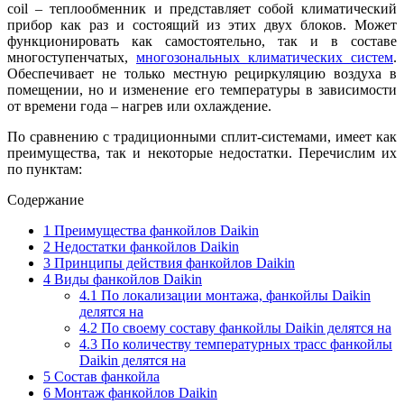
coil – теплообменник и представляет собой климатический
прибор как раз и состоящий из этих двух блоков.
Может
функционировать как самостоятельно, так и в составе
многоступенчатых,
многозональных климатических систем
.
Обеспечивает не только местную рециркуляцию воздуха в
помещении, но и изменение его температуры в зависимости
от времени года – нагрев или охлаждение.
По сравнению с традиционными сплит-системами, имеет как
преимущества, так и некоторые недостатки. Перечислим их
по пунктам:
Содержание
1
Преимущества фанкойлов Daikin
2
Недостатки фанкойлов Daikin
3
Принципы действия фанкойлов Daikin
4
Виды фанкойлов Daikin
4.1
По локализации монтажа, фанкойлы Daikin
делятся на
4.2
По своему составу фанкойлы Daikin делятся на
4.3
По количеству температурных трасс фанкойлы
Daikin делятся на
5
Состав фанкойла
6
Монтаж фанкойлов Daikin