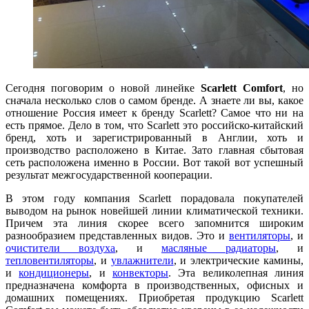
Сегодня поговорим о новой линейке
Scarlett Comfort
, но
сначала несколько слов о самом бренде. А знаете ли вы, какое
отношение Россия имеет к бренду Scarlett? Самое что ни на
есть прямое. Дело в том, что Scarlett это российско-китайский
бренд, хоть и зарегистрированный в Англии, хоть и
производство расположено в Китае. Зато главная сбытовая
сеть расположена именно в России. Вот такой вот успешный
результат межгосударственной кооперации.
В этом году компания Scarlett порадовала покупателей
выводом на рынок новейшей линии климатической техники.
Причем эта линия скорее всего запомнится широким
разнообразием представленных видов. Это и
вентиляторы
, и
очистители воздуха
, и
масляные радиаторы
, и
тепловентиляторы
, и
увлажнители
, и электрические камины,
и
кондиционеры
, и
конвекторы
. Эта великолепная линия
предназначена комфорта в производственных, офисных и
домашних помещениях. Приобретая продукцию Scarlett