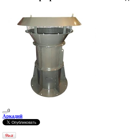
0
Аркадий