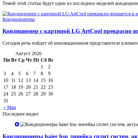
Темой этой статьи будут одни из последних моделей кондиционеров
Кондиционеры
Кондиционер с картиной LG ArtCool прекрасно в
Сегодня речь пойдет об инновационном представителе климати
Август 2026
Пн
Вт
Ср
Чт
Пт
Сб
Вс
1
2
3
4
5
6
7
8
9
10
11
12
13
14
15
16
17
18
19
20
21
22
23
24
25
26
27
28
29
30
31
« Мар
Последнее видео
Кондиционеры haier hsu линейка сплит систем, а