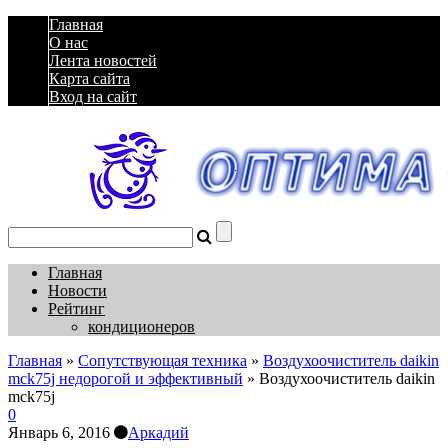
Главная
О нас
Лента новостей
Карта сайта
Вход на сайт
Главная
Новости
Рейтинг
кондиционеров
Главная
»
Сопутствующая техника
»
Воздухоочиститель daikin
mck75j недорогой и эффективный
»
Воздухоочиститель daikin
mck75j
0
Январь 6, 2016
Аркадий