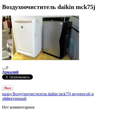
Воздухоочиститель daikin mck75j
0
Аркадий
назад
Воздухоочиститель daikin mck75j недорогой и
эффективный
Нет комментариев