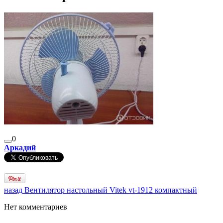
0
Аркадий
назад
Вентилятор настольный Vitek vt-1912 компактный
Нет комментариев