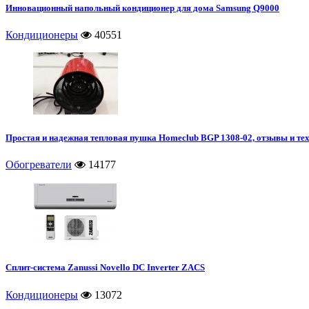
Инновационный напольный кондиционер для дома Samsung Q9000
Кондиционеры
40551
Простая и надежная тепловая пушка Homeclub BGP 1308-02, отзывы и те
Обогреватели
14177
Сплит-система Zanussi Novello DC Inverter ZACS
Кондиционеры
13072