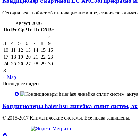
Кондиционер с картиной LG ArtCool прекрасно в
Сегодня речь пойдет об инновационном представителе климати
Август 2026
Пн
Вт
Ср
Чт
Пт
Сб
Вс
1
2
3
4
5
6
7
8
9
10
11
12
13
14
15
16
17
18
19
20
21
22
23
24
25
26
27
28
29
30
31
« Мар
Последнее видео
Кондиционеры haier hsu линейка сплит систем, а
© 2015-2017 Климатические системы. Все права защищены.