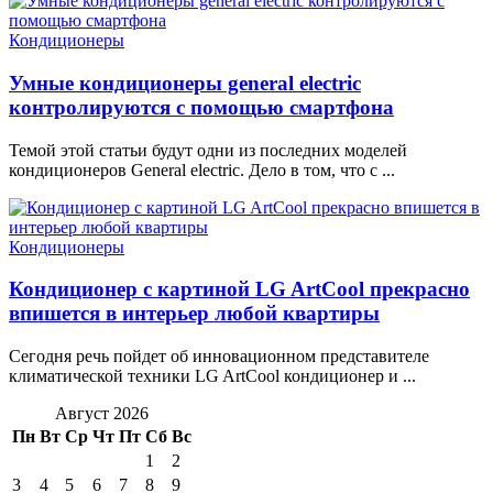
Кондиционеры
Умные кондиционеры general electric
контролируются с помощью смартфона
Темой этой статьи будут одни из последних моделей
кондиционеров General electric. Дело в том, что с ...
Кондиционеры
Кондиционер с картиной LG ArtCool прекрасно
впишется в интерьер любой квартиры
Сегодня речь пойдет об инновационном представителе
климатической техники LG ArtCool кондиционер и ...
Август 2026
Пн
Вт
Ср
Чт
Пт
Сб
Вс
1
2
3
4
5
6
7
8
9