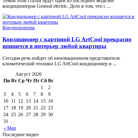
Темой этой статьи будут одни из последних моделей
кондиционеров General electric. Дело в том, что с ...
Кондиционеры
Кондиционер с картиной LG ArtCool прекрасно
впишется в интерьер любой квартиры
Сегодня речь пойдет об инновационном представителе
климатической техники LG ArtCool кондиционер и ...
Август 2026
Пн
Вт
Ср
Чт
Пт
Сб
Вс
1
2
3
4
5
6
7
8
9
10
11
12
13
14
15
16
17
18
19
20
21
22
23
24
25
26
27
28
29
30
31
« Мар
Последнее видео