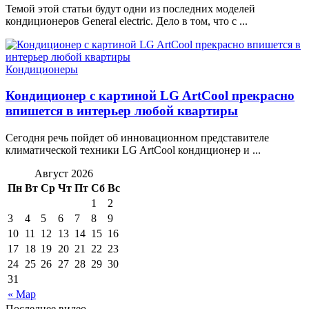
Темой этой статьи будут одни из последних моделей
кондиционеров General electric. Дело в том, что с ...
Кондиционеры
Кондиционер с картиной LG ArtCool прекрасно
впишется в интерьер любой квартиры
Сегодня речь пойдет об инновационном представителе
климатической техники LG ArtCool кондиционер и ...
Август 2026
Пн
Вт
Ср
Чт
Пт
Сб
Вс
1
2
3
4
5
6
7
8
9
10
11
12
13
14
15
16
17
18
19
20
21
22
23
24
25
26
27
28
29
30
31
« Мар
Последнее видео