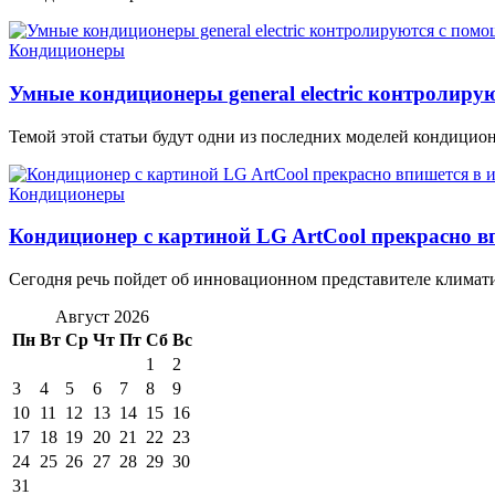
Кондиционеры
Умные кондиционеры general electric контролир
Темой этой статьи будут одни из последних моделей кондиционеров
Кондиционеры
Кондиционер с картиной LG ArtCool прекрасно в
Сегодня речь пойдет об инновационном представителе климати
Август 2026
Пн
Вт
Ср
Чт
Пт
Сб
Вс
1
2
3
4
5
6
7
8
9
10
11
12
13
14
15
16
17
18
19
20
21
22
23
24
25
26
27
28
29
30
31