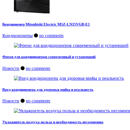
Кондиционер Mitsubishi Electric MSZ-LN35VGB-E1
Кондиционеры
no comments
Фреон для кондиционеров современный и устаревший
Новости
no comments
Вред кондиционера для здоровья мифы и реальность
Новости
no comments
Увлажнитель воздуха польза и необходимость несомненны