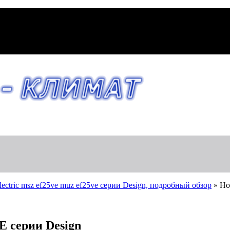
ectric msz ef25ve muz ef25ve серии Design, подробный обзор
»
Но
E серии Design