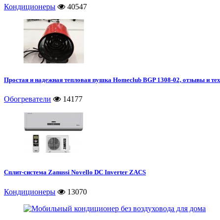
Кондиционеры
40547
Простая и надежная тепловая пушка Homeclub BGP 1308-02, отзывы и те
Обогреватели
14177
Сплит-система Zanussi Novello DC Inverter ZACS
Кондиционеры
13070