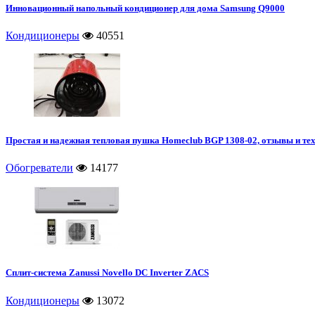
Инновационный напольный кондиционер для дома Samsung Q9000
Кондиционеры
40551
Простая и надежная тепловая пушка Homeclub BGP 1308-02, отзывы и те
Обогреватели
14177
Сплит-система Zanussi Novello DC Inverter ZACS
Кондиционеры
13072