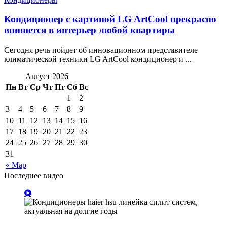
Кондиционер с картиной LG ArtCool прекрасно
впишется в интерьер любой квартиры
Сегодня речь пойдет об инновационном представителе
климатической техники LG ArtCool кондиционер и ...
Август 2026
Пн
Вт
Ср
Чт
Пт
Сб
Вс
1
2
3
4
5
6
7
8
9
10
11
12
13
14
15
16
17
18
19
20
21
22
23
24
25
26
27
28
29
30
31
« Мар
Последнее видео