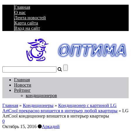
Главная
О нас
Лента новостей
Карта сайта
Вход на сайт
Главная
Новости
Рейтинг
кондиционеров
Главная
»
Кондиционеры
»
Кондиционер с картиной LG
ArtCool прекрасно впишется в интерьер любой квартиры
»
LG
ArtCool кондиционер впишется в интерьер квартиры
0
Октябрь 15, 2016
Аркадий