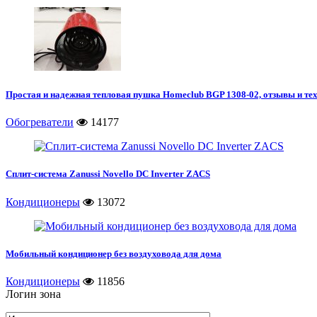
Простая и надежная тепловая пушка Homeclub BGP 1308-02, отзывы и те
Обогреватели
14177
Сплит-система Zanussi Novello DC Inverter ZACS
Кондиционеры
13072
Мобильный кондиционер без воздуховода для дома
Кондиционеры
11856
Логин зона