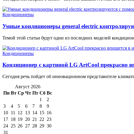
Кондиционеры
Умные кондиционеры general electric контролир
Темой этой статьи будут одни из последних моделей кондиционеров
Кондиционеры
Кондиционер с картиной LG ArtCool прекрасно в
Сегодня речь пойдет об инновационном представителе климати
Август 2026
Пн
Вт
Ср
Чт
Пт
Сб
Вс
1
2
3
4
5
6
7
8
9
10
11
12
13
14
15
16
17
18
19
20
21
22
23
24
25
26
27
28
29
30
31