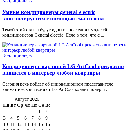
Кондиционеры
Умные кондиционеры general electric
контролируются с помощью смартфона
Темой этой статьи будут одни из последних моделей
кондиционеров General electric. Дело в том, что с ...
Кондиционеры
Кондиционер с картиной LG ArtCool прекрасно
впишется в интерьер любой квартиры
Сегодня речь пойдет об инновационном представителе
климатической техники LG ArtCool кондиционер и ...
Август 2026
Пн
Вт
Ср
Чт
Пт
Сб
Вс
1
2
3
4
5
6
7
8
9
10
11
12
13
14
15
16