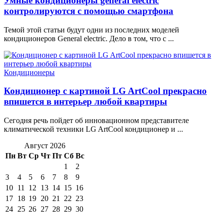
Умные кондиционеры general electric
контролируются с помощью смартфона
Темой этой статьи будут одни из последних моделей
кондиционеров General electric. Дело в том, что с ...
Кондиционеры
Кондиционер с картиной LG ArtCool прекрасно
впишется в интерьер любой квартиры
Сегодня речь пойдет об инновационном представителе
климатической техники LG ArtCool кондиционер и ...
Август 2026
Пн
Вт
Ср
Чт
Пт
Сб
Вс
1
2
3
4
5
6
7
8
9
10
11
12
13
14
15
16
17
18
19
20
21
22
23
24
25
26
27
28
29
30