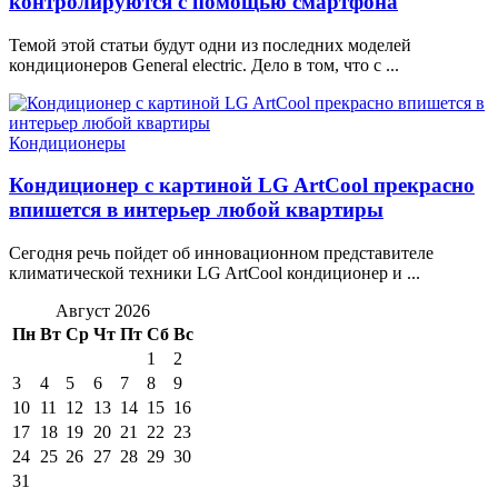
контролируются с помощью смартфона
Темой этой статьи будут одни из последних моделей
кондиционеров General electric. Дело в том, что с ...
Кондиционеры
Кондиционер с картиной LG ArtCool прекрасно
впишется в интерьер любой квартиры
Сегодня речь пойдет об инновационном представителе
климатической техники LG ArtCool кондиционер и ...
Август 2026
Пн
Вт
Ср
Чт
Пт
Сб
Вс
1
2
3
4
5
6
7
8
9
10
11
12
13
14
15
16
17
18
19
20
21
22
23
24
25
26
27
28
29
30
31