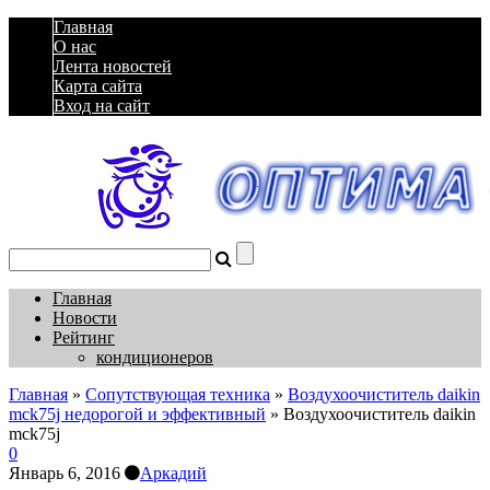
Главная
О нас
Лента новостей
Карта сайта
Вход на сайт
Главная
Новости
Рейтинг
кондиционеров
Главная
»
Сопутствующая техника
»
Воздухоочиститель daikin
mck75j недорогой и эффективный
»
Воздухоочиститель daikin
mck75j
0
Январь 6, 2016
Аркадий