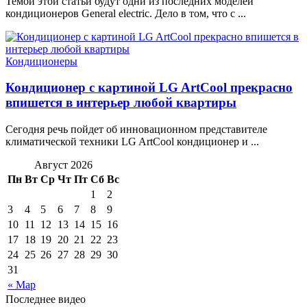
Темой этой статьи будут одни из последних моделей
кондиционеров General electric. Дело в том, что с ...
Кондиционеры
Кондиционер с картиной LG ArtCool прекрасно
впишется в интерьер любой квартиры
Сегодня речь пойдет об инновационном представителе
климатической техники LG ArtCool кондиционер и ...
Август 2026
Пн
Вт
Ср
Чт
Пт
Сб
Вс
1
2
3
4
5
6
7
8
9
10
11
12
13
14
15
16
17
18
19
20
21
22
23
24
25
26
27
28
29
30
31
« Мар
Последнее видео