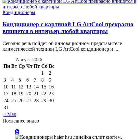
Кондиционеры
Кондиционер с картиной LG ArtCool прекрасно
впишется в интерьер любой квартиры
Сегодня речь пойдет об инновационном представителе
климатической техники LG ArtCool кондиционер и ...
Август 2026
Пн
Вт
Ср
Чт
Пт
Сб
Вс
1
2
3
4
5
6
7
8
9
10
11
12
13
14
15
16
17
18
19
20
21
22
23
24
25
26
27
28
29
30
31
« Мар
Последнее видео