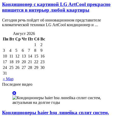
Кондиционер с картиной LG ArtCool прекрасно
впишется в интерьер любой квартиры
Сегодня речь пойдет об инновационном представителе
климатической техники LG ArtCool кондиционер и ...
Август 2026
Пн
Вт
Ср
Чт
Пт
Сб
Вс
1
2
3
4
5
6
7
8
9
10
11
12
13
14
15
16
17
18
19
20
21
22
23
24
25
26
27
28
29
30
31
« Мар
Последнее видео
Кондиционеры haier hsu линейка сплит систем,