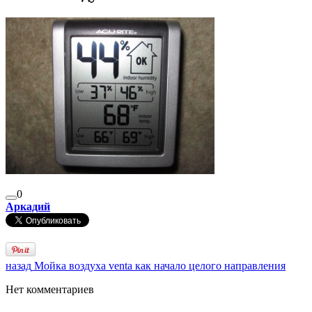
0
Аркадий
назад
Мойка воздуха venta как начало целого направления
Нет комментариев