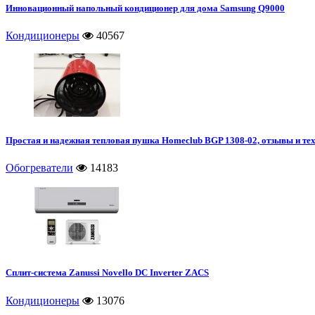
Инновационный напольный кондиционер для дома Samsung Q9000
Кондиционеры
40567
Простая и надежная тепловая пушка Homeclub BGP 1308-02, отзывы и те
Обогреватели
14183
Сплит-система Zanussi Novello DC Inverter ZACS
Кондиционеры
13076