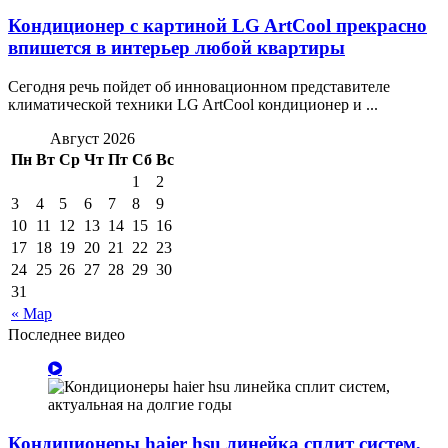
Кондиционер с картиной LG ArtCool прекрасно
впишется в интерьер любой квартиры
Сегодня речь пойдет об инновационном представителе
климатической техники LG ArtCool кондиционер и ...
Август 2026
Пн
Вт
Ср
Чт
Пт
Сб
Вс
1
2
3
4
5
6
7
8
9
10
11
12
13
14
15
16
17
18
19
20
21
22
23
24
25
26
27
28
29
30
31
« Мар
Последнее видео
Кондиционеры haier hsu линейка сплит систем,