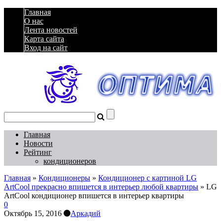
Главная
О нас
Лента новостей
Карта сайта
Вход на сайт
Главная
Новости
Рейтинг
кондиционеров
Главная
»
Кондиционеры
»
Кондиционер с картиной LG
ArtCool прекрасно впишется в интерьер любой квартиры
»
LG
ArtCool кондиционер впишется в интерьер квартиры
0
Октябрь 15, 2016
Аркадий