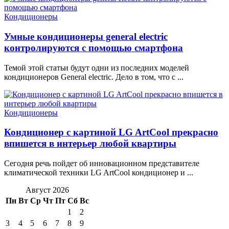
Кондиционеры
Умные кондиционеры general electric
контролируются с помощью смартфона
Темой этой статьи будут одни из последних моделей
кондиционеров General electric. Дело в том, что с ...
Кондиционеры
Кондиционер с картиной LG ArtCool прекрасно
впишется в интерьер любой квартиры
Сегодня речь пойдет об инновационном представителе
климатической техники LG ArtCool кондиционер и ...
Август 2026
Пн
Вт
Ср
Чт
Пт
Сб
Вс
1
2
3
4
5
6
7
8
9